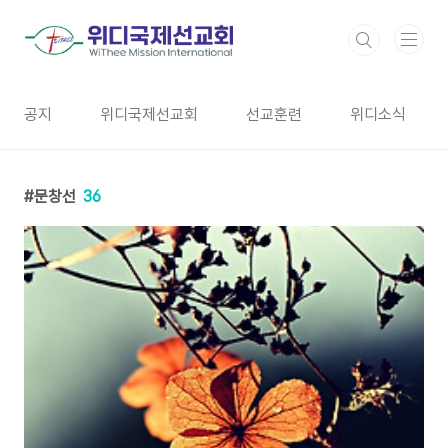
본문 바로가기
공지
위디국제선교회
선교훈련
위디소식
문창선
36