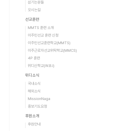
섬기는분들
오시는길
선교훈련
MMTS 훈련 소개
이주민선교 훈련 신청
이주민선교훈련학교(MMTS)
이주근로자선교위탁학교(MMCS)
4P 훈련
위디신학교(W.B.I)
위디소식
국내소식
해외소식
MissionNaga
중보기도요청
후원소개
후원안내