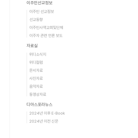
이주민선교정보
이주민 선교정보
선교동향
이주민사역교회및단체
이주자 관련 언론 보도
자료실
위디소식지
위디컬럼
문서자료
사진자료
음악자료
동영상자료
디아스포라뉴스
2024년 이후 E-Book
2024년 이전 신문