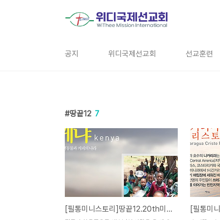
본문 바로가기
공지
위디국제선교회
선교훈련
땅끝12
7
[필통미니스토리]땅끝12.20th미션.파라과이