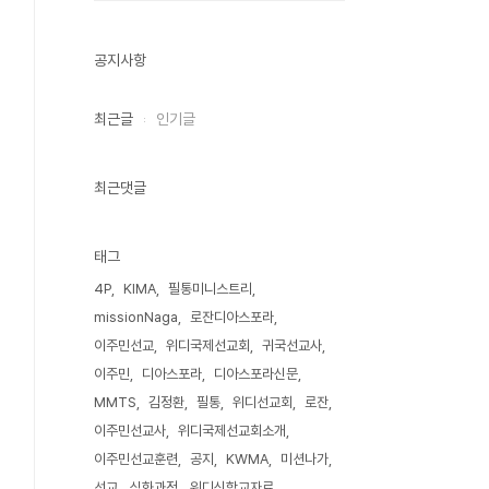
공지사항
최근글
인기글
최근댓글
태그
4P
KIMA
필통미니스트리
missionNaga
로잔디아스포라
이주민선교
위디국제선교회
귀국선교사
이주민
디아스포라
디아스포라신문
MMTS
김정환
필통
위디선교회
로잔
이주민선교사
위디국제선교회소개
이주민선교훈련
공지
KWMA
미션나가
선교
심화과정
위디신학교자료