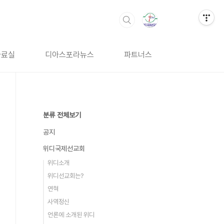
자료실
디아스포라뉴스
파트너스
분류 전체보기
공지
위디국제선교회
위디소개
위디선교회는?
연혁
사역정신
언론에 소개된 위디