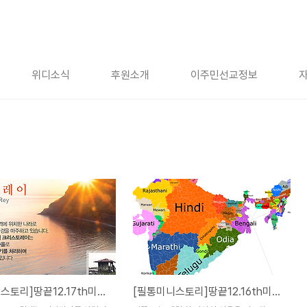
위디소식
후원소개
이주민선교정보
[필통미니스토리]땅끝12.17th미션.니카라과
[필통미니스토리]땅끝12.16th미션.인도