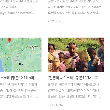
7th 8월에는 니카라과를 섬깁니
땅끝12는 매월 한 나라의 이웃을 기도와 모
17th 니카라과
금으로 섬기는 운동입니다. 2021년 7월에는
ww.youtube.com/watch?
16번째 나라인 인도를 섬깁니다. 남아시아에
8PnoFA 니카라과에서 온 감사처
위치한 인도는 세계에서 7번째로 넓은 국가
.
2021. 7. 4.
눔에서도 감사와 기쁨이 있기를 바
이며 인구는 중국에 이어 두번째로 많은 약
통이 없는 아이들인데 어느날 한
13억 7천만명입니다(2019년 기준) 언어는
을 가져왔어요. 그날 연필심이 부
주요언어만도 122개가 넘는데 힌디어와 영
손톱으로 뜯어내고 있길래 필통을
어를 공용어로 사용되고 있습니다 (2001년
든 연필이 다 부러져 있더라고요.
인도 인구조사) 18세기 영국은 동인도회사를
은 칼을 가지고 와서 다 깎아줘
통해 인도를 200년가까이 식민 통치하며 면
각했는데 다음날 필통 미니스트
화, 차, 곡물등의 자원을 수탈하였습니다. 힌
이 온 거예요. 후원금이나 기부금
두교와 이슬람교를 분리 갈등시키는 방식으
았기 때문에 더욱 놀랐어요. ​분
로 인도의 독립을 막았지만 결국 1947년 영
[필통미니스토리]땅끝12.11th미션.태국 치앙마이 더프라폰교회
[필통미니스트리] 땅끝12(M-10)도미니카 아이티난민
위해서는 해야 하는 일이지만 더
국이 물러나며 독립을 얻었습니다. ​그러나 내
이기도 하고 능력도 없는데 성도
제된 종교적 갈등으로 인해 인도와 파키스탄
1번째 미션. 태국 치앙마이 더프라
도미니카 공화국은 매일천명이넘는코로나감
으로 제대로 된 열매를 맺지 못
으로 분리되었습니다. 인도는 힌두교, 불교,
습니다. 태국은 지난 11월 중순
염환자들로 아직도힘든상황이며 아이티난민
나님..
자이나교, 시크..
2차 감염 확산으로 또 다시 비상
분들은더힘든시간을보내고있습니다. ​ 빨리
서 각 지역마다 상황에 따라 많은
끝날줄 만알았던 코로나 팬데믹의 상황으로
2021. 1. 20.
제한이 발생했지만 2월1일부터
많은 분 들이 일자리를 잃게되시고 학교는10