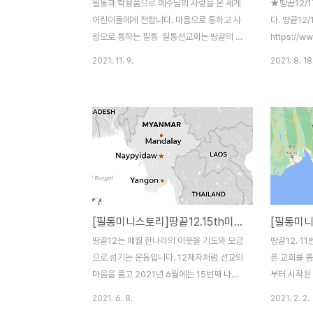
필통과 학용품으로 예수님의 사랑을 온 세계
★땅끝12/1
어린이들에게 전합니다. 마음으로 통하고 사
다. 땅끝12/
랑으로 통하는 필통 ​ 필통선교회는 땅끝의 이
https://w
웃에게 매월 기도와 모금으로 그리스도의 사
v=zWlvn
2021. 11. 9.
2021. 8. 18
랑을 나누는 땅끝12를 진행하고 있습니다
럼 작은 나
2021년 9월 땅끝12/19th 케냐 모금이 마감
랍니다. ​필
되었습니다. 참여하신 한분한분께 감사드립
아이가 필통
니다. ​ ★참여하신 분들 유창준 안영순 유현
러진 것을 
식 안미옥 김주희 김동현 박영애 이상호 박용
열어보니 모
탁 문병연 정진선 박강일 이은정 김순임 김정
속으로 '내일
환 유정선 김보답 김평화 김평강 김조이 초지
야겠구나'생
교회. 드리미교회. 쉼과회복이있는교회 아하
리에서 연락
바프레이즈. 오벧. 모닝샐러드 ​ ​★모금액 총
을 모으지 않
[필통미니스토리]땅끝12.15th미션.미얀마
130만원 청년스텝(문병연, 민현식) 13만원
명 사역을 
후원. 117만원 송금 ★땅끝12/20th. 11월에
이상은 무리
땅끝12는 매월 한나라의 이웃을 기도와 모금
땅끝12. 1
는 파라과이를 섬깁니다 국민 264401-
들의 귀한 것
으로 섬기는 운동입니다. 12제자처럼 선교의
폰 교회를 품
04-32..
할까 봐... 하
마음을 품고 2021년 6월에는 15번째 나라
부터 시작된 
인 미얀마를 섬깁니다. ​ 미얀마는 1988년 버
령이 내려져
2021. 6. 8.
2021. 2. 2.
마라는 국명을 미얀마로 바꾸었습니다. 인구
통제와 이동