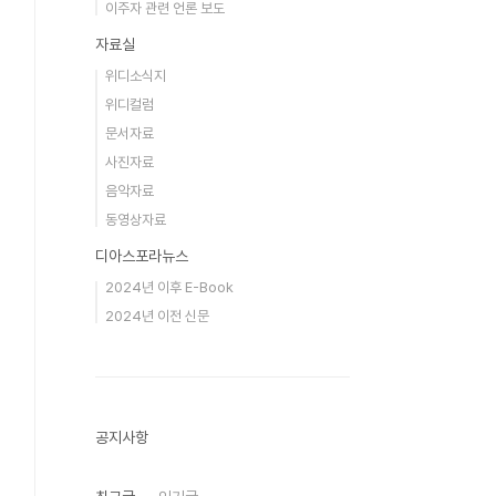
이주자 관련 언론 보도
자료실
위디소식지
위디컬럼
문서자료
사진자료
음악자료
동영상자료
디아스포라뉴스
2024년 이후 E-Book
2024년 이전 신문
공지사항