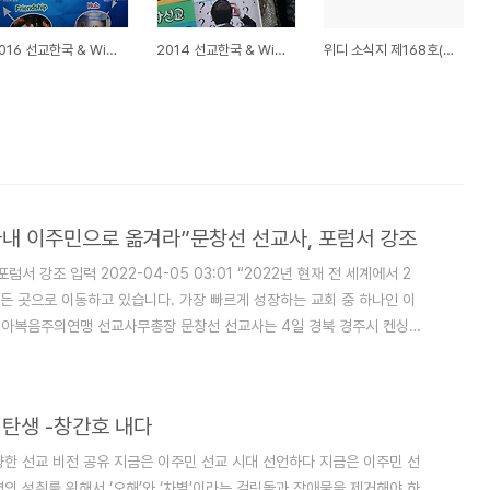
2016 선교한국 & WiThee
2014 선교한국 & WiThee
위디 소식지 제168호(2016-2017년 겨울호)
국내 이주민으로 옮겨라”문창선 선교사, 포럼서 강조
서 강조 입력 2022-04-05 03:01 “2022년 현재 전 세계에서 2
든 곳으로 이동하고 있습니다. 가장 빠르게 성장하는 교회 중 하나인 이
아시아복음주의연맹 선교사무총장 문창선 선교사는 4일 경북 경주시 켄싱턴
장 강학근 목사) 총회세계선교후원교회협의회(선후협) 선교포럼에서 이같
조한 핵심은 ‘해외 선교에서 타 문화 선교로의 패러다임 이동’이었다. 그
며 “정..
탄생 -창간호 내다
 향한 선교 비전 공유 지금은 이주민 선교 시대 선언하다 지금은 이주민 선
의 성취를 위해서 ‘오해’와 ‘차별’이라는 걸림돌과 장애물을 제거해야 하