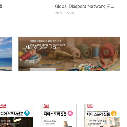
들
Global Diaspora Network_로잔에 소개된 위디
2020.06.25
제61호_26년 7월
more