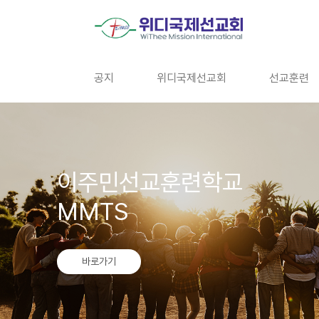
본문 바로가기
공지
위디국제선교회
선교훈련
이주민선교훈련학교
MMTS
바로가기