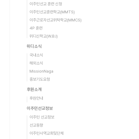
이주민선교 훈련 신청
이주민선교훈련학교(MMTS)
이주근로자선교위탁학교(MMCS)
4P 훈련
위디신학교(W.B.I)
위디소식
국내소식
해외소식
MissionNaga
중보기도요청
후원소개
후원안내
이주민선교정보
이주민 선교정보
선교동향
이주민사역교회및단체