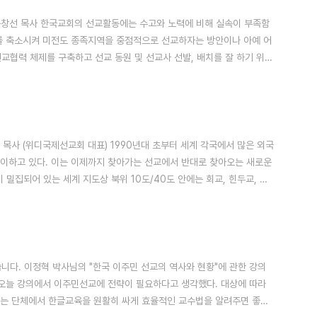
대표 문창선 목사 한국교회의 선교활동에는 수고와 노력에 비해 실속이 부족함
를 축소시켜 미전도 종족지역을 중점적으로 선교하자는 방안이나 아예 어
교협력 체제를 구축하고 선교 동원 및 선교사 선발, 배치를 잘 하기 위한
하기도 했습니다. 바로 그런 상황에서 오히려 선교전략지역이라 일컬어지
선교의 또 다른 대안이라고 할 수 있습니다. 이들을 현지 선교사 사역자로
국가에도 선교하게 ..
 목사 (위디국제선교회 대표) 1990년대 초부터 세계 각국에서 많은 외국
이하고 있다. 이는 이제까지 찾아가는 선교에서 반대로 찾아오는 새로운
밀집되어 있는 세계 지도상 북위 10도/40도 안에는 회교, 힌두교, 불
 있는데, 이들 국가들로부터 다수의 외국인 근로자들이 국내에 유입되어
니고 있는 것이다. 특히 방글라데시, 파키스탄, 이란등 회교권 출신 외
께서 이 시대..
었습니다. 이정혁 박사님의 "한국 이주민 선교의 역사와 현황"에 관한 강의
. 오늘 강의에서 이주민선교에 전략이 필요하다고 생각했다. 대상에 따라
하는 단체에서 한글교육을 원활히 싸게 효율적인 교수법을 알려주면 좋겠