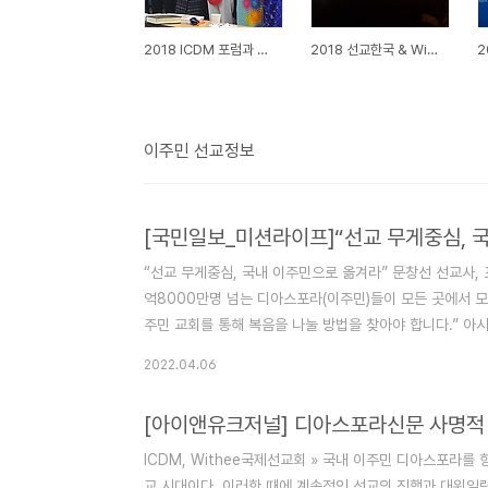
2018 ICDM 포럼과 위디선교사 파송식 사진
2018 선교한국 & WiThee
이주민 선교정보
[국민일보_미션라이프]“선교 무게중심, 
“선교 무게중심, 국내 이주민으로 옮겨라” 문창선 선교사, 포럼
억8000만명 넘는 디아스포라(이주민)들이 모든 곳에서 모
주민 교회를 통해 복음을 나눌 방법을 찾아야 합니다.” 
호텔에서 열린 제12회 대한예수교장로회(예장) 고신(총회
2022.04.06
이 강조했다. 포럼의 첫 번째 발제자로 나선 문 선교사가 강
는 지난 30년간 우리나라 이주민 입국과 체류 상황을 언급하
[아이앤유크저널] 디아스포라신문 사명적 
ICDM, Withee국제선교회 » 국내 이주민 디아스포라를
교 시대이다. 이러한 때에 계속적인 선교의 진행과 대위임령