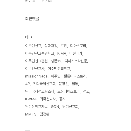
최근글
인기글
최근댓글
태그
이주민선교
심화과정
로잔
디아스포라
이주민선교훈련학교
KIMA
미션나가
이주민선교훈련
땅끝12
디아스포라신문
이주민선교사
이주민선교학교
missionNaga
이주민
필통미니스트리
4P
위디국제선교회
문창선
필통
위디국제선교회소개
로잔디아스포라
선교
KWMA
귀국선교사
공지
위디신학교자료
GDN
위디선교회
MMTS
김정환