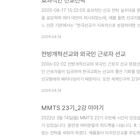
효과적인 선교전략
2005-08-17 15:22:05 효과적인 선교 전략 실무
을 공감하며 여러 대안이 제시되었는데, 예를 들면 선교지
느 선문 기관에서는 “한국선교가 지속적으로 성장하려면 선
전문성을 길러야 한다고 한다.” 고 구체적인 방안을 제시
2009.04.14
는 10/40창에서 한국을 찾아온 외국인 근로자들은 한국 
양성하여 다시 본국으로 역 파송하여 현지인들에게와 주변 
전방개척선교와 외국인 근로자 선교
2006-02-02 전방개척선교와 외국인 근로자 선교 문창선
인 근로자들이 입국하여 한국교회는 선교의 좋은 기회를 맞
선교형태의 패러다임이기 때문이다. 또한 세계인구의 2/3이 
교, 공산권등 복음화가 쉽지 않은 많은 국가들로 구성되어
2009.04.14
있다는 사실은 선교 전략적인 면에서 매우 중요한 의미를 지
국인들만도 전체 30% 정도를 차지하고 있다. 이처럼 하나님
MMTS 23기_2강 이야기
2022년 3월 14일(월) MMTS 23기 두번째 시간이 있
가 있었습니다. 훈련생 여러분들의 피드백을 나눕니다. #
맞는 전략을 세워야 하겠다. 예를들어 이주민선교를 주도