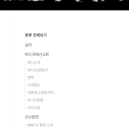
분류 전체보기
공지
위디국제선교회
위디소개
위디선교회는?
연혁
사역정신
언론에 소개된 위디
섬기는분들
오시는길
선교훈련
MMTS 훈련 소개