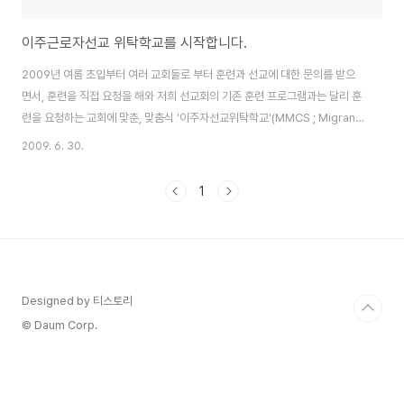
이주근로자선교 위탁학교를 시작합니다.
2009년 여름 초입부터 여러 교회들로 부터 훈련과 선교에 대한 문의를 받으
면서, 훈련을 직접 요청을 해와 저희 선교회의 기존 훈련 프로그램과는 달리 훈
련을 요청하는 교회에 맞춘, 맞춤식 '이주자선교위탁학교'(MMCS ; Migrant
workers Mission Consignment School)를 개강하게 되었습니다. 저희
2009. 6. 30.
위디선교회 본부에 입소하여 숙식을 하면서, 이주근로자 선교에 대한 강의와
실습을 통한 훈련, 자원봉사, 심방, 전도, 기도등 이주근로자 사역 현장을 체험
1
하며 훈련하게 됩니다. 제 1회 MMCS는 여의도 순복음교회 청년국에서 15명
의 청년들이 교회 자체 프로그램인 'RK'를 통하여 MMCS에 참여하게 됩니다.
일 시 : 2009년 7월 15일(수)-7월 19일(주일)까지 제 2회 M..
Designed by 티스토리
© Daum Corp.