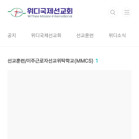
본문 바로가기
공지
위디국제선교회
선교훈련
위디소식
선교훈련/이주근로자선교위탁학교(MMCS)
1