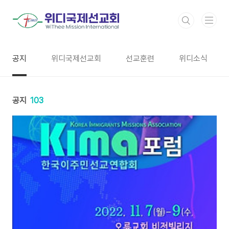
본문 바로가기
공지
위디국제선교회
선교훈련
위디소식
공지
103