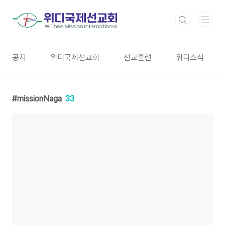
본문 바로가기
공지
위디국제선교회
선교훈련
위디소식
missionNaga
33