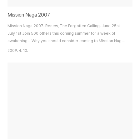
Mission Naga 2007
Mission Naga 2007: Renew, The Forgotten Calling! June 25st ­
July 1st Join 500 others this coming summer for a week of
awakening… Why you should consider coming to Mission Naga
2007: Learn more about God's heart for the world Catch the
2009. 4. 10.
zeal of the Korean mission movement Find your future role in
reaching all the nations Be inspired by others from Asia and
beyond What to expect from Mission Naga ..