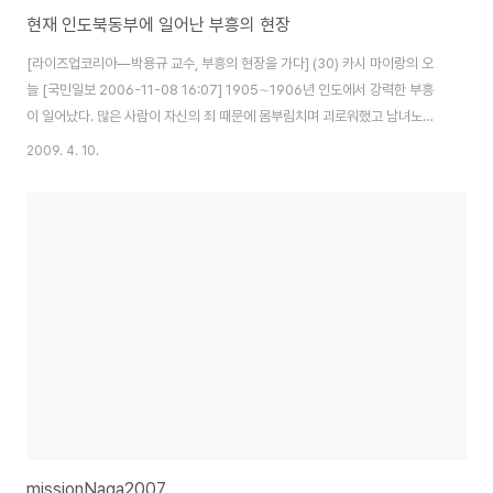
현재 인도북동부에 일어난 부흥의 현장
[라이즈업코리아―박용규 교수, 부흥의 현장을 가다] (30) 카시 마이랑의 오
늘 [국민일보 2006-11-08 16:07] 1905∼1906년 인도에서 강력한 부흥
이 일어났다. 많은 사람이 자신의 죄 때문에 몸부림치며 괴로워했고 남녀노소
할 것 없이 모두 큰소리로 하나님의 자비를 간구했다. 오전 6시에 시작된 주일
2009. 4. 10.
집회가 자정까지 계속되기도 했다. 인도 부흥의 진원지는 아삼 주 카시 제인티
아 힐이었다. 이곳은 여러 모로 우리나라와 비슷했다. 전형적인 몽골리안의 외
모,구릉지대,구불구불한 도로와 숲,그리고 신앙의 정서와 부흥을 사모하는 열
정에 이르기까지 우리나라와 닮은 데가 많았다. 인도 부흥의 진원지 카시아 마
이랑까지는 길고 긴 여정이었다. 싱가포르에서 델리로,델리에서 아삼 주의 전
주도 구와하티로,다시 ..
missionNaga2007