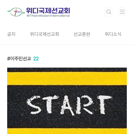
본문 바로가기
공지
위디국제선교회
선교훈련
위디소식
이주민선교
22