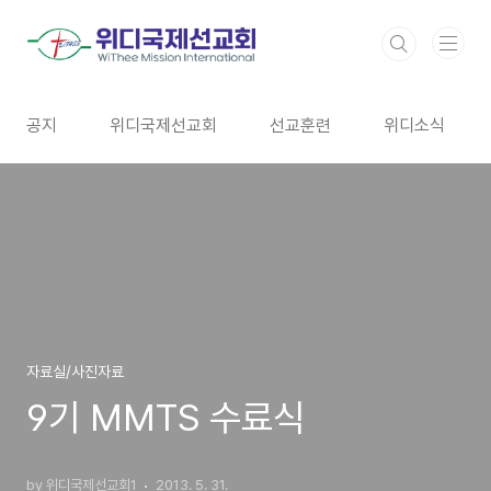
본문 바로가기
공지
위디국제선교회
선교훈련
위디소식
자료실/사진자료
9기 MMTS 수료식
by 위디국제선교회1
2013. 5. 31.