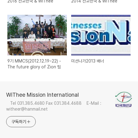
2016 선교한국 & WiThee
2014 선교한국 & WiThee
9기 MMCS(2012.12.19~22) -
미션나가2013 배너
The future glory of Zion 팀
WiThee Mission International
Tel 031.385.4680 Fax 031.384.4688 E-Mail :
witheer@hanmail.net
구독하기