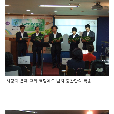
사랑과 은혜 교회 코람데오 남자 중찬단의 특송