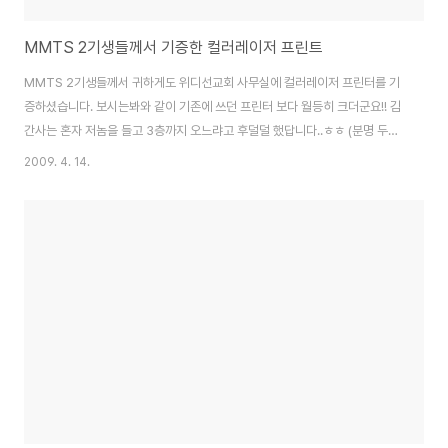
MMTS 2기생들께서 기증한 컬러레이저 프린트
MMTS 2기생들께서 귀하게도 위디선교회 사무실에 컬러레이저 프린터를 기
증하셨습니다. 보시는봐와 같이 기존에 쓰던 프린터 보다 월등히 크더군요!! 김
간사는 혼자 저놈을 들고 3층까지 오느랴고 후덜덜 했답니다..ㅎㅎ (분명 두명
이 들게 그림 첨부 되어있는데 ^^) MMTS 수료생 여러분 감사합니다 위디사
2009. 4. 14.
무실에서 자알~ 사용할께요!!!!