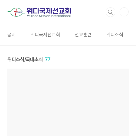
본문 바로가기
공지
위디국제선교회
선교훈련
위디소식
위디소식/국내소식
77