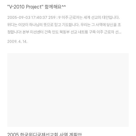
"V-2010 Project" 함께해요^^
2005-09-03 17:40:37 259 : 9 이주 근로자는 세계 선교의 대안입니다.
위디는 이것이 하나님의 뜻으로 믿고 기도합니다. 우리는 그 사역에 당신을 초
청합니다! 본부 미션센터 건축 인도 북동부 선교 네트웤 구축 이주 근로자 선교
전략을 위한 위디 리서치 역파송을 위한 위디 신학교 문서 선교를 위한 위디 프
2009. 4. 14.
레스 그리고 이주 근로자 선교 단체 전국 연합(M.N.M.)........ 이 모든 사역을 위
한 “V-2010 Project”에 우리 모두 참여합시다! ♣ “V-2010 Project” 참
여 약 정 서 ♣ 후원분야 후 원 내 용 선택 협력선교 자원봉사/협력간사/협력사
역자/코디/단기협력선교사로 일정기간 봉사하겠습니다. □ 중보기도 정기적으
로 기도하며 후원하겠습니다. □ 두렙돈회원 매월 사역..
2005 한국위디국제선교회 사역 계획안