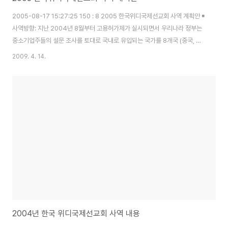
2005-08-17 15:27:25 150 : 8 2005 한국위디국제선교회 사역 계획안 ￭
사역방향: 지난 2004년 8월부터 고용허가제가 실시되면서 우리나라 정부는
중소기업주들의 설문 조사를 토대로 국내로 유입되는 국가를 8개국 (중국, 몽
골, 베트남, 스리랑카, 카자흐스탄, 필리핀, 인도네시아, 태국)으로 제한시켰다.
2009. 4. 14.
이러한 국가 정책의 변화에 따라 국내 외국인근로자 선교의 방향과 전략에도
수 정이 불가피하게 되었다. 즉, 기존의 아프리카인들을 중심으로 한
fellowship으로부터 필리핀인을 중심으로 한 8개국 중심으로 fellowship의
변화가 요구된다. 또한, 정부의 꾸준한 출국 조치 정책으로 외국인근로자 사역
이 본부 사역 중심에서 외부 사역 중심으로 전환하는 2005년이 될 것이다. 이
에,..
2004년 한국 위디국제선교회 사역 내용