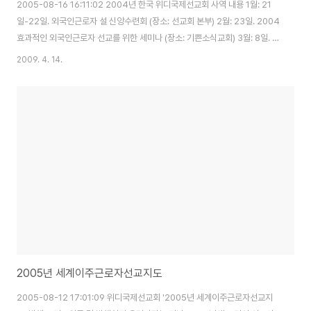
2005-08-16 16:11:02 2004년 한국 위디국제선교회 사역 내용 1월: 21
일-22일. 외국인근로자 설 신앙수련회 (장소: 선교회 본부) 2월: 23일. 2004
효과적인 외국인근로자 선교를 위한 세미나 (장소: 기쁜소식교회) 3월: 8일. 제
4차 Premission (장소: 선교회 본부) 22일-27일. 위디 필리핀지부 세미나
2009. 4. 14.
인도 (문창선 목사) 4월: 8일. 합동신학대학원 선교대회 초청참가 (Booth 설
치 및 홍보, 참가자: 문창선 목사, 류수경 목사, 강남휘 선교사) 9일. 강남휘 선
교사 나가랜드 1차 정탐출국 20일. 진주 LMTC 강의 (문창선 목사) 22일. 선
교한국 외국인근로자 선교세미나 (문창선 목사) 23일- 5월1일. 나가랜드 선교
사역 (문창선 목사) 5월: 8일. 선교..
2005년 세계이주근로자선교지도
2005-08-12 17:01:09 위디국제선교회 '2005년 세계이주근로자선교지