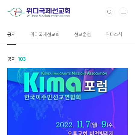
본문 바로가기
공지
위디국제선교회
선교훈련
위디소식
공지
103