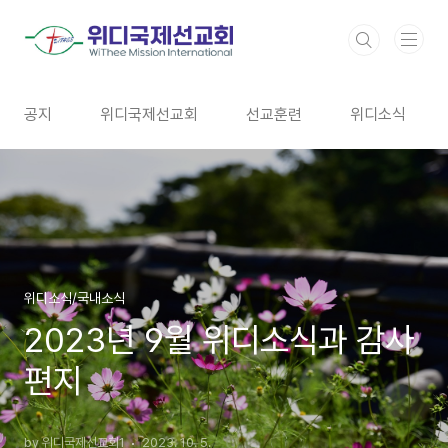
본문 바로가기
공지
위디국제선교회
선교훈련
위디소식
위디소식/국내소식
2023년 9월 위디소식과 감사
편지
by 위디국제선교회1
2023. 10. 5.