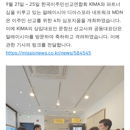
9
월
21
일
–
25
일
한국이주민선교연합회
KIMA
와 파트너
십을 이루고 있는 말레이시아 디아스포라 네트워크
MDN
은 이주민 선교를 위한
4
차 심포지움을 개최하였습니다
.
이에
KIMA
의 상임대표인 문창선 선교사와 공동대표단은
말레이시아를 방문하여 축하하고 격려하였습니다
.
이에
관한 기사의 링크를 전달합니다
.
https://missionews.co.kr/news/584545