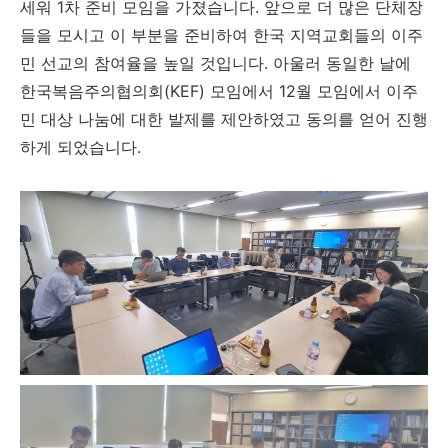
세워
1
차 준비 모임을 가졌습니다
.
앞으로 더 많은 단체장
들을 모시고 이 부분을 준비하여 한국 지역교회들의 이주
민 선교의 참여율을 높일 것입니다
.
아울러 동일한 날에
한국복음주의협의회
(KEF)
모임에서
12
월 모임에서 이주
민 대상 나눔에 대한 발제를 제안하였고 동의를 얻어 진행
하게 되었습니다
.