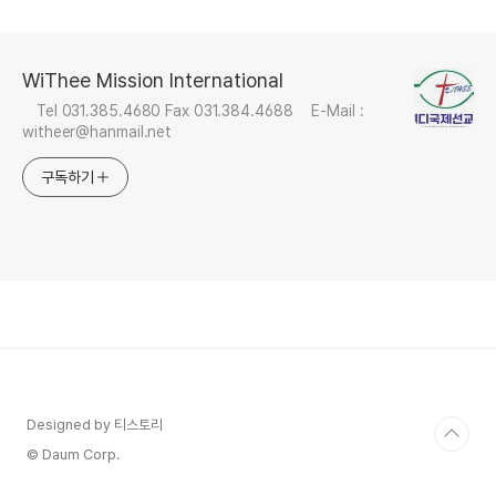
WiThee Mission International
Tel 031.385.4680 Fax 031.384.4688 E-Mail :
witheer@hanmail.net
구독하기
Designed by 티스토리
© Daum Corp.