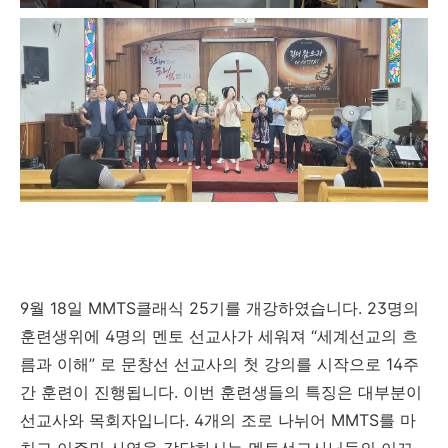
9
월
18
일
MMTS
클래식
25
기를 개강하였습니다
. 23
명의
훈련생위에
4
명의 멘토 선교사가 세워져
“
세계선교의 흐
름과 이해
”
로 문창선 선교사의 첫 강의를 시작으로
14
주
간 훈련이 진행됩니다
.
이번 훈련생들의 특징은 대부분이
선교사와 목회자입니다
. 4
개의 조로 나뉘어
MMTS
를 마