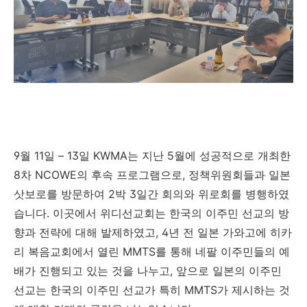
9
월
11
일
–
13
일
KWMA
는 지난
5
월에 성공적으로 개최한
8
차
NCOWE
의 후속 프로그램으로
,
정책위원회들과 일본
삿보로를 방문하여
2
박
3
일간 회의와 위로회를 병행하였
습니다
.
이곳에서 위디선교회는 한국의 이주민 선교의 방
향과 전략에 대해 발제하였고
, 4
년 전 일본 가와고에 히카
리 복음교회에서 열린
MMTS
를 통해 네팔 이주민들의 예
배가 진행되고 있는 것을 나누고
,
앞으로 일본의 이주민
선교는 한국의 이주민 선교가 특히
MMTS
가 제시하는 것