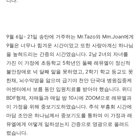
니다
.
9
월
6
일
- 21
일
송탄에 거주하는
Mr.Tazo
와
Mm.Joan
에게
9
월은 너무나 힘겨운 시간이었고 또한 사랑아계신 하나님
을 높혀드리는 간증의 시간였습니다
. 2
남
2
녀의 자녀를
가진 이 가정에 초등학교
5
학년인 둘째 레뮤엘이 정신적
불안장애로 넉 달째 말을 못하였고
, 2
학기 학교 등교도 못
한채
,
뇌수막염을 앓으며 급기야 천안 단국대 병원집중케
어센터에서 보름 동안 입원치료를 받아야 했습니다
.
위디
BDF
형제
,
자매들과 매일 밤
10
시에
ZOOM
으로 레뮤엘과
이 가정을 위해 중보기도하였습니다
.
추석 부흥회 시간에
마담 조안은 하나님께서 중보기도를 통하여 이 가정과 레
뮤엘에게 어떻게 일하셨는지 간증으로 영광으로 올려드
렸습니다
.