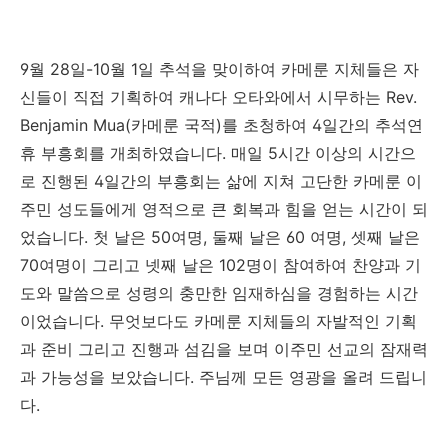
9
월
28
일
-10
월
1
일
추석을 맞이하여 카메룬 지체들은 자
신들이 직접 기획하여 캐나다 오타와에서 시무하는
Rev.
Benjamin Mua(
카메룬 국적
)
를 초청하여
4
일간의 추석연
휴 부흥회를 개최하였습니다
.
매일
5
시간 이상의 시간으
로 진행된
4
일간의 부흥회는 삶에 지쳐 고단한 카메룬 이
주민 성도들에게 영적으로 큰 회복과 힘을 얻는 시간이 되
었습니다
.
첫 날은
50
여명
,
둘째 날은
60
여명
,
셋째 날은
70
여명이 그리고 넷째 날은
102
명이 참여하여 찬양과 기
도와 말씀으로 성령의 충만한 임재하심을 경험하는 시간
이었습니다
.
무엇보다도 카메룬 지체들의 자발적인 기획
과 준비 그리고 진행과 섬김을 보며 이주민 선교의 잠재력
과 가능성을 보았습니다
.
주님께 모든 영광을 올려 드립니
다
.