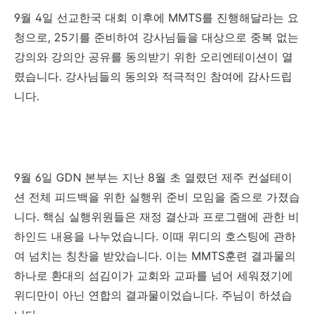
9
월
4
일
선교한국 대회 이후에
MMTS
를 진행해달라는 요
청으로
, 25
기를 준비하여 강사님들을 대상으로 중복 없는
강의와 강의안 공유를 동의받기 위한 오리엔테이션이 열
렸습니다
.
강사님들의 동의와 적극적인 참여에 감사드립
니다
.
9
월
6
일
GDN
본부는 지난
8
월 초 열렸던 제주 컨설테이
션 전체 피드백을 위한 실행위 준비 모임을 줌으로 가졌습
니다
.
핵심 실행위원들은 재정 결산과 프로그램에 관한 비
하인드 내용을 나누었습니다
.
이때 위디의 호스팅에 관하
여 넘치는 칭찬을 받았습니다
.
이는
MMTS
훈련 결과물의
하나로 환대의 섬김이가 교회와 교파를 넘어 세워졌기에
위디만이 아닌 연합의 결과물이었습니다
.
주님이 하셨습