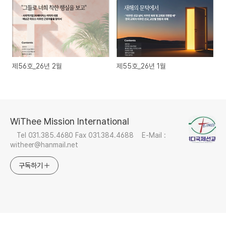
제56호_26년 2월
제55호_26년 1월
WiThee Mission International
Tel 031.385.4680 Fax 031.384.4688 E-Mail :
witheer@hanmail.net
구독하기