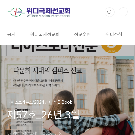
본문 바로가기
공지
위디국제선교회
선교훈련
위디소식
디아스포라뉴스/2024년 이후 E-Book
제57호_26년 3월
by 위디국제선교회1
2026. 3. 6.