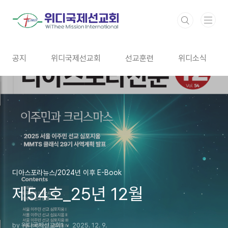
본문 바로가기
공지
위디국제선교회
선교훈련
위디소식
디아스포라뉴스/2024년 이후 E-Book
제54호_25년 12월
by 위디국제선교회1
2025. 12. 9.