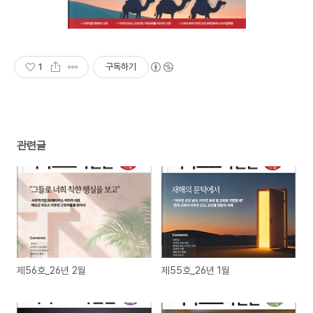
1
구독하기
관련글
제56호_26년 2월
제55호_26년 1월