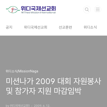
본문 바로가기
공지
위디국제선교회
선교훈련
위디소식
위디소식/MissionNaga
미션나가 2009 대회 자원봉사
및 참가자 지원 마감임박
by 위디국제선교회1
2009. 6. 12.