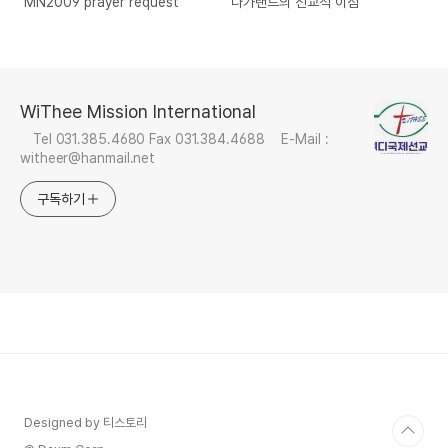
MN2009 prayer request
나가랜드의 선교적 이점
WiThee Mission International
Tel 031.385.4680 Fax 031.384.4688 E-Mail :
witheer@hanmail.net
구독하기
Designed by 티스토리