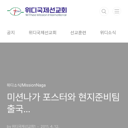
본문 바로가기
공지
위디국제선교회
선교훈련
위디소식
위디소식/MissionNaga
미션나가 포스터와 현지준비팀
출국...
by 위디국제선교회1
2011. 4. 12.