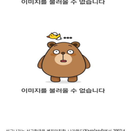
선교나가는 선교한국을 벤치마킹한
,
나가랜드
(Nagaland)
에서
2007
년