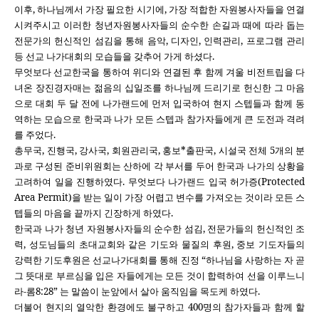
이후
,
하나님께서 가장 필요한 시기에
,
가장 적합한 자원봉사자들을 연결
시켜주시고 이러한 청년자원봉사자들의 순수한 손길과 때에 따라 돕는
전문가의 헌신적인 섬김을 통해 음악
,
디자인
,
인력관리
,
프로그램 관리
등 선교 나가대회의 모습들을 갖추어 가게 하셨다
.
무엇보다 선교한국을 통하여 위디와 연결된 후 함께 겨울 비전트립을 다
녀온 장진경자매는 젊음의 십일조를 하나님께 드리기로 헌신한 그 마음
으로 대회 두 달 전에 나가랜드에 먼저 입국하여 현지 스텝들과 함께 동
역하는 모습으로 한국과 나가 모든 스텝과 참가자들에게 큰 도전과 격려
를 주었다
.
총무국
,
진행국
,
강사국
,
회원관리국
,
홍보
*
출판국
,
시설국 전체
5
개의 분
과로 구성된 준비위원회는 산하에 각 부서를 두어 한국과 나가의 상황을
고려하여 일을 진행하였다
.
무엇보다 나가랜드 입국 허가증
(Protected
Area Permit)
을 받는 일이 가장 어렵고 변수를 가져오는 것이라 모든 스
텝들의 마음을 끝까지 긴장하게 하였다
.
한국과 나가 청년 자원봉사자들의 순수한 섬김
,
전문가들의 헌신적인 조
력
,
성도님들의 초대교회와 같은 기도와 물질의 후원
,
중보 기도자들의
강력한 기도후원은 선교나가대회를 통해 진정 “하나님을 사랑하는 자 곧
그 뜻대로 부르심을 입은 자들에게는 모든 것이 합력하여 선을 이루느니
라
-
롬
8:28
” 는 말씀이 눈앞에서 살아 움직임을 목도케 하였다
.
더불어 현지의 열악한 환경에도 불구하고
400
명의 참가자들과 함께 할