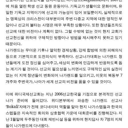
에 처음 열린 학생 선교 동원 운동이다
.
기독교가 생활이요 문화이며
,
유
일한 기독교 지역이기에 선교의 가능성이 있어 보일뿐이지
,
실제적으로
는 명목상의 크리스천이 대부분이며 주변 다종교 지역에 대한 영적인 부
담이나 선교의 불타는 사명은 매우 부족한 상황이다
.
또한 청년들조차도
선교에 대한 비전이나 계획이 없다
.
그럴 수밖에 없는 것이 현지 교회가
선교헌신을 위하여 구체적인 방향이나 방법을 제시해주지 못하고 있기
때문이다
.
나가랜드는 무더운 기후나 열악한 경제상황
,
강제 합방에 의한 피해의식
등으로 기본적으로 도전의식이 부족하다
.
선교나가대회는 나가랜드 청
년들에게 도전 정신을 심어주고
,
세상의 변화에 민감하게 반응하도록 돕
는 계기가 될 것이다
.
선교의 필요성을 느끼면서도 구체적인 삶의 실천이
없는 이 지역 청년들이 변화되어 나가랜드를 일으키고
,
이웃의 북동부
7
개주와 주변국가
,
나아가 세계 선교의 비전을 품을 수 있을 것이다
.
이에 위디국제선교회는 지난
2006
선교한국을 기점으로 본격적인 선교
나가 준비에 들어갔다
.
위디본부에서 파송한 나가랜드 선교사
‘
Bokali'
자매가 전체 코디네이터 역할을 맡아 현지 나가스텝들과 한국의
스텝들은 지속적인 회의와 상호협력 가운데 대회준비를 진행해갔다
.
지
난
1
월말에 두주동안 대회 제반시설 등을 위하여 현지답사 차
7
명의 지체
들이 나가랜드에 다녀왔다
.