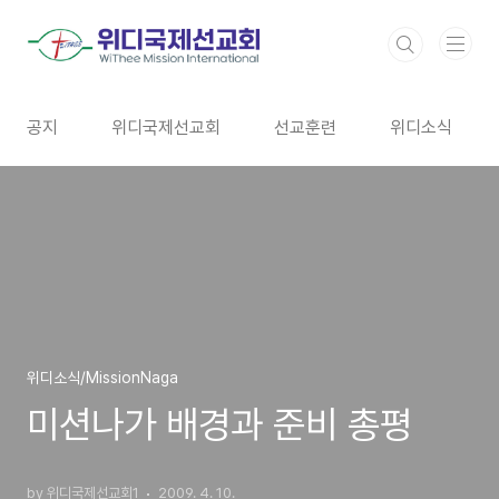
본문 바로가기
공지
위디국제선교회
선교훈련
위디소식
위디소식/MissionNaga
미션나가 배경과 준비 총평
by 위디국제선교회1
2009. 4. 10.